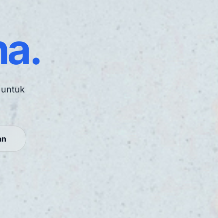
a.
 untuk
an